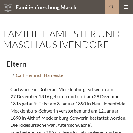
Zum
Suchen
Familienforschung Masch
Inhalt
PRIMÄR
springen
MENÜ
FAMILIE HAMEISTER UND
MASCH AUS IVENDORF
Eltern
Carl Heinrich Hameister
Carl wurde in Doberan, Mecklenburg-Schwerin am
27.Dezember 1816 geboren und dort am 29.Dezember
1816 getauft. Er ist am 8.Januar 1890 in Neu Hohenfelde,
Mecklenburg-Schwerin verstorben und am 12.Januar
1890 in Althof, Mecklenburg-Schwerin bestattet worden.
Die Todesursache war „Altersschwäche“.
Er arbeitete nach 1867 in Ivendorf als Einlieger und vor