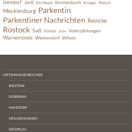
Ivendorf
Jürß
Kirchenbuch
Kröger
Masch
Kirchbuch
Parkentin
Mecklenburg
Parkentiner Nachrichten
Reincke
Rostock
Saß
Volkszählungen
Schulze
Stuhr
Warnemünde
Westendorf
Wilsen
ORTSFAMILIENBÜCHER
BIESTOW
DOBERAN
HANSTORF
HEILIGENHAGEN
KRÖPELIN