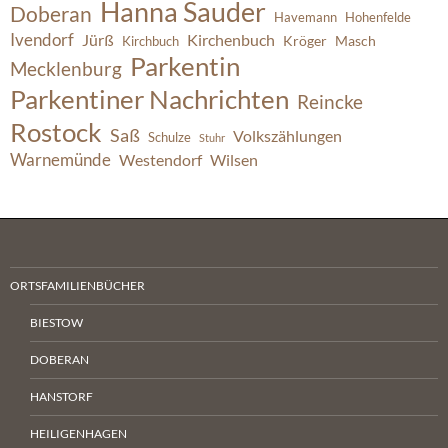
Hanna Sauder
Doberan
Havemann
Hohenfelde
Ivendorf
Jürß
Kirchenbuch
Kröger
Masch
Kirchbuch
Parkentin
Mecklenburg
Parkentiner Nachrichten
Reincke
Rostock
Saß
Volkszählungen
Schulze
Stuhr
Warnemünde
Westendorf
Wilsen
ORTSFAMILIENBÜCHER
BIESTOW
DOBERAN
HANSTORF
HEILIGENHAGEN