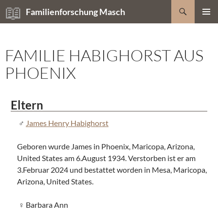
Zum
Suchen
Familienforschung Masch
Inhalt
PRIMÄR
springen
MENÜ
FAMILIE HABIGHORST AUS
PHOENIX
Eltern
James Henry Habighorst
Geboren wurde James in Phoenix, Maricopa, Arizona,
United States am 6.August 1934. Verstorben ist er am
3.Februar 2024 und bestattet worden in Mesa, Maricopa,
Arizona, United States.
Barbara Ann