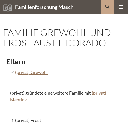
Zum
Suchen
Familienforschung Masch
Inhalt
PRIMÄR
springen
MENÜ
FAMILIE GREWOHL UND
FROST AUS EL DORADO
Eltern
(privat) Grewohl
(privat) gründete eine weitere Familie mit
(privat)
Mentink
.
(privat) Frost