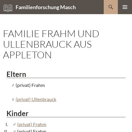
Zum
Suchen
Familienforschung Masch
Inhalt
PRIMÄR
springen
MENÜ
FAMILIE FRAHM UND
ULLENBRAUCK AUS
APPLETON
Eltern
(privat) Frahm
(privat) Ullenbrauck
Kinder
(privat) Frahm
(privat) Frahm