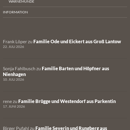
WARNEMÜNDE
INFORMATION
Frank Löper
zu
Familie Ode und Eickert aus Groß Lantow
22. JULI 2026
Sonja Fahlbusch
zu
Familie Barten und Höpfner aus
Nienhagen
10. JULI 2026
rene
zu
Familie Brügge und Westendorf aus Parkentin
17. JUNI 2026
Birger Pufahl
zu
Familie Severin und Rungberg aus