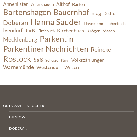
Ahnenlisten
Althof
Allershagen
Barten
Bartenshagen
Bauernhof
Blog
Dethloff
Hanna Sauder
Doberan
Havemann
Hohenfelde
Ivendorf
Jürß
Kirchenbuch
Kröger
Masch
Kirchbuch
Parkentin
Mecklenburg
Parkentiner Nachrichten
Reincke
Rostock
Saß
Volkszählungen
Schulze
Stuhr
Warnemünde
Westendorf
Wilsen
ORTSFAMILIENBÜCHER
BIESTOW
DOBERAN