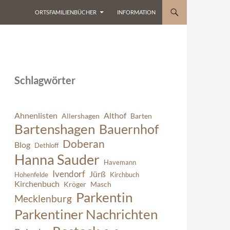
ORTSFAMILIENBÜCHER
INFORMATION
Schlagwörter
Ahnenlisten
Althof
Allershagen
Barten
Bartenshagen
Bauernhof
Doberan
Blog
Dethloff
Hanna Sauder
Havemann
Ivendorf
Jürß
Hohenfelde
Kirchbuch
Kirchenbuch
Kröger
Masch
Parkentin
Mecklenburg
Parkentiner Nachrichten