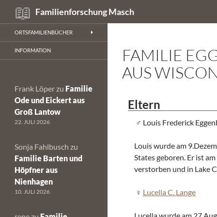
Suchen
Familienforschung Masch
Zum
ORTSFAMILIENBÜCHER
Inhalt
FAMILIE EG
springen
INFORMATION
AUS WISCON
Frank Löper
zu
Familie
Ode und Eickert aus
Eltern
Groß Lantow
Louis Frederick Eggen
22. JULI 2026
Louis wurde am 9.Dezem
Sonja Fahlbusch
zu
States geboren. Er ist am
Familie Barten und
verstorben und in Lake C
Höpfner aus
Nienhagen
Lucella C. Lange
10. JULI 2026
Lucella wurde am 27.Augu
rene
zu
Familie