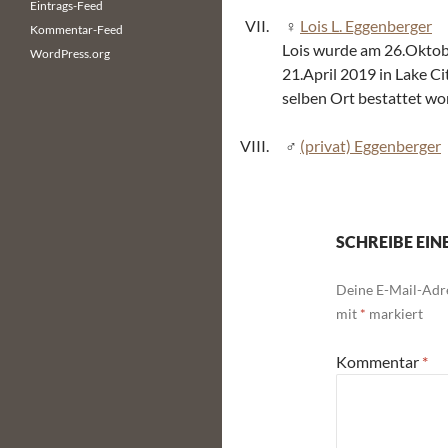
Eintrags-Feed
Lois L. Eggenberger
Kommentar-Feed
Lois wurde am 26.Oktobe
WordPress.org
21.April 2019 in Lake C
selben Ort bestattet wo
(privat) Eggenberger
SCHREIBE EI
Deine E-Mail-Adre
mit
*
markiert
Kommentar
*