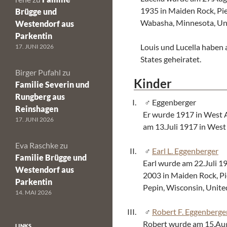
1935 in Maiden Rock, Pie
Brügge und
Wabasha, Minnesota, Uni
Westendorf aus
Parkentin
Louis und Lucella haben
17. JUNI 2026
States geheiratet.
Birger Pufahl
zu
Kinder
Familie Severin und
Rungberg aus
Eggenberger
Reinshagen
Er wurde 1917 in West A
17. JUNI 2026
am 13.Juli 1917 in West
Eva Raschke
zu
Earl L. Eggenberger
Familie Brügge und
Earl wurde am 22.Juli 19
Westendorf aus
2003 in Maiden Rock, Pi
Parkentin
Pepin, Wisconsin, Unite
14. MAI 2026
Robert F. Eggenberge
Robert wurde am 15.Augu
LINKS