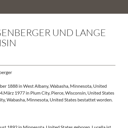
GENBERGER UND LANGE
SIN
berger
ber 1888 in West Albany, Wabasha, Minnesota, United
 4.März 1977 in Plum City, Pierce, Wisconsin, United States
ity, Wabasha, Minnesota, United States bestattet worden.
st 1892 in Minnesota, United States geboren. Lucella ist