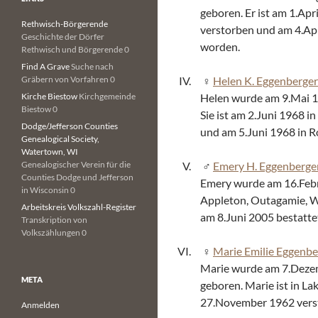
geboren. Er ist am 1.Apr
Rethwisch-Börgerende
verstorben und am 4.Apri
Geschichte der Dörfer
worden.
Rethwisch und Börgerende 0
Find A Grave
Suche nach
Gräbern von Vorfahren 0
Helen K. Eggenberger
Kirche Biestow
Kirchgemeinde
Helen wurde am 9.Mai 19
Biestow 0
Sie ist am 2.Juni 1968 i
Dodge/Jefferson Counties
und am 5.Juni 1968 in R
Genealogical Society,
Watertown, WI
Genealogischer Verein für die
Emery H. Eggenberge
Counties Dodge und Jefferson
Emery wurde am 16.Febru
in Wisconsin 0
Appleton, Outagamie, Wi
Arbeitskreis Volkszahl-Register
am 8.Juni 2005 bestatte
Transkription von
Volkszählungen 0
Marie Emilie Eggenbe
Marie wurde am 7.Dezemb
META
geboren. Marie ist in L
27.November 1962 vers
Anmelden