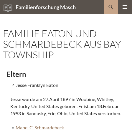
Zum
Suchen
Familienforschung Masch
Inhalt
PRIMÄR
springen
MENÜ
FAMILIE EATON UND
SCHMARDEBECK AUS BAY
TOWNSHIP
Eltern
Jesse Franklyn Eaton
Jesse wurde am 27.April 1897 in Woobine, Whitley,
Kentucky, United States geboren. Er ist am 18.Februar
1993 in Sandusky, Erie, Ohio, United States verstorben.
Mabel C. Schmardebeck