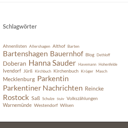
Schlagwörter
Ahnenlisten
Althof
Allershagen
Barten
Bartenshagen
Bauernhof
Blog
Dethloff
Hanna Sauder
Doberan
Havemann
Hohenfelde
Ivendorf
Jürß
Kirchenbuch
Kröger
Masch
Kirchbuch
Parkentin
Mecklenburg
Parkentiner Nachrichten
Reincke
Rostock
Saß
Volkszählungen
Schulze
Stuhr
Warnemünde
Westendorf
Wilsen