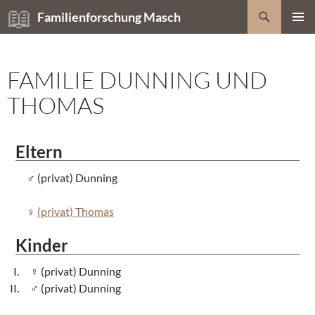
Zum
Suchen
Familienforschung Masch
Inhalt
PRIMÄR
springen
MENÜ
FAMILIE DUNNING UND
THOMAS
Eltern
(privat) Dunning
(privat) Thomas
Kinder
(privat) Dunning
(privat) Dunning