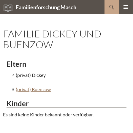
Zum
Suchen
Familienforschung Masch
Inhalt
PRIMÄR
springen
MENÜ
FAMILIE DICKEY UND
BUENZOW
Eltern
(privat) Dickey
(privat) Buenzow
Kinder
Es sind keine Kinder bekannt oder verfügbar.