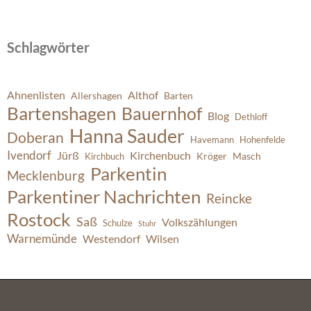
Schlagwörter
Ahnenlisten
Althof
Allershagen
Barten
Bartenshagen
Bauernhof
Blog
Dethloff
Hanna Sauder
Doberan
Havemann
Hohenfelde
Ivendorf
Jürß
Kirchenbuch
Kröger
Masch
Kirchbuch
Parkentin
Mecklenburg
Parkentiner Nachrichten
Reincke
Rostock
Saß
Volkszählungen
Schulze
Stuhr
Warnemünde
Westendorf
Wilsen