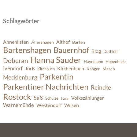
Schlagwörter
Ahnenlisten
Althof
Allershagen
Barten
Bartenshagen
Bauernhof
Blog
Dethloff
Hanna Sauder
Doberan
Havemann
Hohenfelde
Ivendorf
Jürß
Kirchenbuch
Kröger
Masch
Kirchbuch
Parkentin
Mecklenburg
Parkentiner Nachrichten
Reincke
Rostock
Saß
Volkszählungen
Schulze
Stuhr
Warnemünde
Westendorf
Wilsen