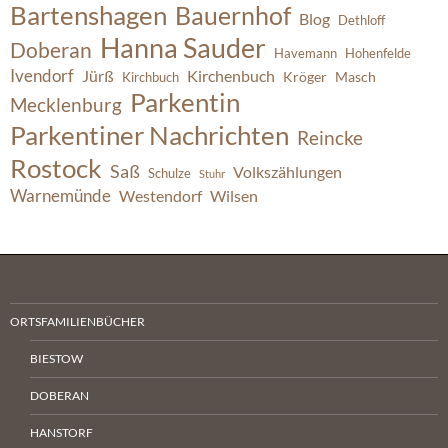
Bartenshagen
Bauernhof
Blog
Dethloff
Hanna Sauder
Doberan
Havemann
Hohenfelde
Ivendorf
Jürß
Kirchenbuch
Kröger
Masch
Kirchbuch
Parkentin
Mecklenburg
Parkentiner Nachrichten
Reincke
Rostock
Saß
Volkszählungen
Schulze
Stuhr
Warnemünde
Westendorf
Wilsen
ORTSFAMILIENBÜCHER
BIESTOW
DOBERAN
HANSTORF