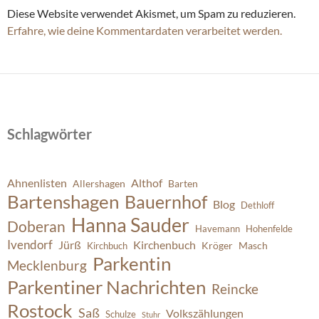
Diese Website verwendet Akismet, um Spam zu reduzieren.
Erfahre, wie deine Kommentardaten verarbeitet werden.
Schlagwörter
Ahnenlisten
Althof
Allershagen
Barten
Bartenshagen
Bauernhof
Blog
Dethloff
Hanna Sauder
Doberan
Havemann
Hohenfelde
Ivendorf
Jürß
Kirchenbuch
Kröger
Masch
Kirchbuch
Parkentin
Mecklenburg
Parkentiner Nachrichten
Reincke
Rostock
Saß
Volkszählungen
Schulze
Stuhr