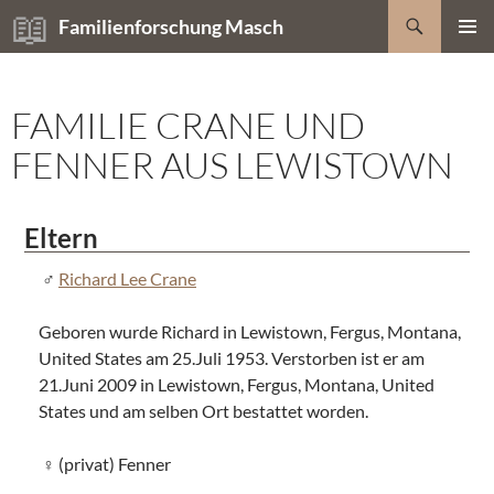
Zum
Suchen
Familienforschung Masch
Inhalt
PRIMÄR
springen
MENÜ
FAMILIE CRANE UND
FENNER AUS LEWISTOWN
Eltern
Richard Lee Crane
Geboren wurde Richard in Lewistown, Fergus, Montana,
United States am 25.Juli 1953. Verstorben ist er am
21.Juni 2009 in Lewistown, Fergus, Montana, United
States und am selben Ort bestattet worden.
(privat) Fenner