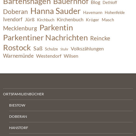
Bartenshagen
Bauernhof
Blog
Dethloff
Hanna Sauder
Doberan
Havemann
Hohenfelde
Ivendorf
Jürß
Kirchenbuch
Kröger
Masch
Kirchbuch
Parkentin
Mecklenburg
Parkentiner Nachrichten
Reincke
Rostock
Saß
Volkszählungen
Schulze
Stuhr
Warnemünde
Westendorf
Wilsen
ORTSFAMILIENBÜCHER
BIESTOW
DOBERAN
HANSTORF