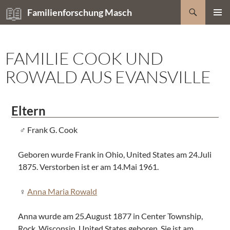
Zum
Suchen
Familienforschung Masch
Inhalt
PRIMÄR
springen
MENÜ
FAMILIE COOK UND
ROWALD AUS EVANSVILLE
Eltern
Frank G. Cook
Geboren wurde Frank in Ohio, United States am 24.Juli
1875. Verstorben ist er am 14.Mai 1961.
Anna Maria Rowald
Anna wurde am 25.August 1877 in Center Township,
Rock, Wisconsin, United States geboren. Sie ist am