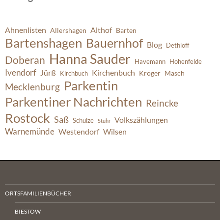
Ahnenlisten
Althof
Allershagen
Barten
Bartenshagen
Bauernhof
Blog
Dethloff
Hanna Sauder
Doberan
Havemann
Hohenfelde
Ivendorf
Jürß
Kirchenbuch
Kröger
Masch
Kirchbuch
Parkentin
Mecklenburg
Parkentiner Nachrichten
Reincke
Rostock
Saß
Volkszählungen
Schulze
Stuhr
Warnemünde
Westendorf
Wilsen
ORTSFAMILIENBÜCHER
BIESTOW