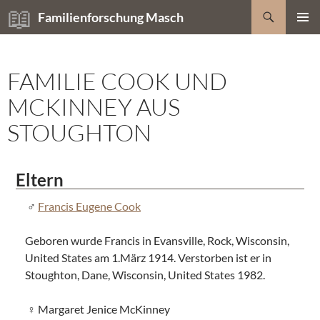
Zum
Suchen
Familienforschung Masch
Inhalt
PRIMÄR
springen
MENÜ
FAMILIE COOK UND
MCKINNEY AUS
STOUGHTON
Eltern
Francis Eugene Cook
Geboren wurde Francis in Evansville, Rock, Wisconsin,
United States am 1.März 1914. Verstorben ist er in
Stoughton, Dane, Wisconsin, United States 1982.
Margaret Jenice McKinney