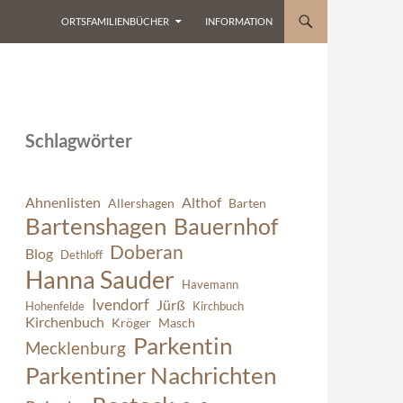
ORTSFAMILIENBÜCHER
INFORMATION
Schlagwörter
Ahnenlisten
Althof
Allershagen
Barten
Bartenshagen
Bauernhof
Doberan
Blog
Dethloff
Hanna Sauder
Havemann
Ivendorf
Jürß
Hohenfelde
Kirchbuch
Kirchenbuch
Kröger
Masch
Parkentin
Mecklenburg
Parkentiner Nachrichten