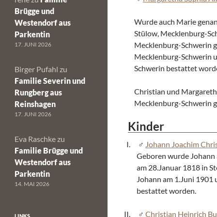
Brügge und
Wurde auch Marie genan
Westendorf aus
Stülow, Mecklenburg-Sc
Parkentin
Mecklenburg-Schwerin get
17. JUNI 2026
Mecklenburg-Schwerin un
Schwerin bestattet word
Birger Pufahl
zu
Familie Severin und
Christian und Margareth
Rungberg aus
Mecklenburg-Schwerin ge
Reinshagen
17. JUNI 2026
Kinder
Eva Raschke
zu
Johann Joachim Chris
Familie Brügge und
Geboren wurde Johann 
Westendorf aus
am 28.Januar 1818 in St
Parkentin
Johann am 1.Juni 1901 
14. MAI 2026
bestattet worden.
Christian Heinrich Bu
LINKS