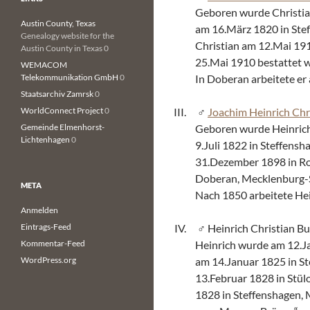
Geboren wurde Christia
Austin County, Texas
am 16.März 1820 in Stef
Genealogy website for the
Christian am 12.Mai 19
Austin County in Texas 0
25.Mai 1910 bestattet 
WEMACOM
Telekommunikation GmbH
0
In Doberan arbeitete er
Staatsarchiv Zamrsk
0
WorldConnect Project
0
Joachim Heinrich Chri
Gemeinde Elmenhorst-
Geboren wurde Heinrich
Lichtenhagen
0
9.Juli 1822 in Steffens
31.Dezember 1898 in Ro
Doberan, Mecklenburg-S
META
Nach 1850 arbeitete Hei
Anmelden
Eintrags-Feed
Heinrich Christian Bu
Kommentar-Feed
Heinrich wurde am 12.J
WordPress.org
am 14.Januar 1825 in St
13.Februar 1828 in Stü
1828 in Steffenshagen,