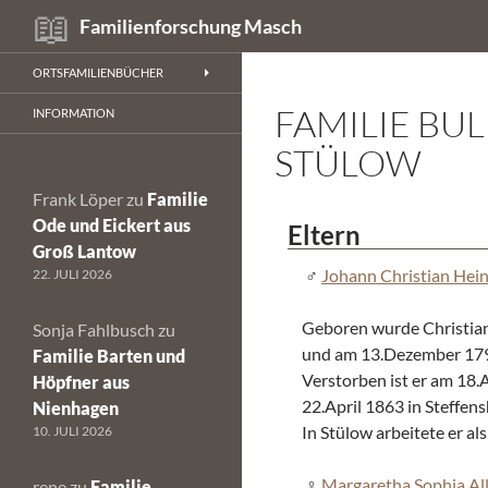
Suchen
Familienforschung Masch
Zum
ORTSFAMILIENBÜCHER
Inhalt
FAMILIE BU
springen
INFORMATION
STÜLOW
Frank Löper
zu
Familie
Ode und Eickert aus
Eltern
Groß Lantow
Johann Christian Hein
22. JULI 2026
Geboren wurde Christia
Sonja Fahlbusch
zu
und am 13.Dezember 1793
Familie Barten und
Verstorben ist er am 18
Höpfner aus
22.April 1863 in Steffe
Nienhagen
In Stülow arbeitete er al
10. JULI 2026
Margaretha Sophia Al
rene
zu
Familie