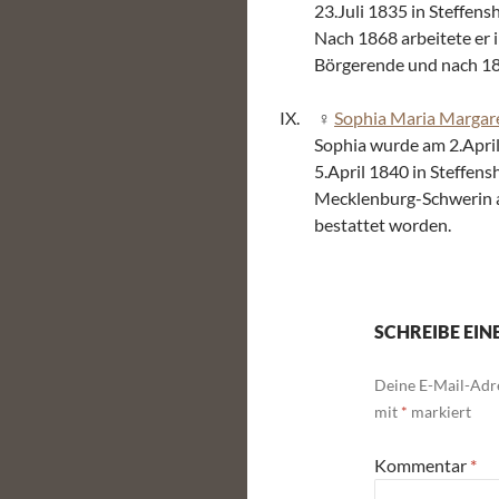
23.Juli 1835 in Steffen
Nach 1868 arbeitete er i
Börgerende und nach 189
Sophia Maria Margare
Sophia wurde am 2.Apri
5.April 1840 in Steffens
Mecklenburg-Schwerin a
bestattet worden.
SCHREIBE EI
Deine E-Mail-Adre
mit
*
markiert
Kommentar
*