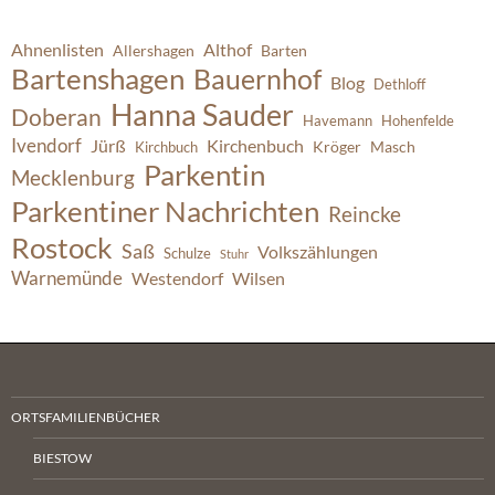
Ahnenlisten
Althof
Allershagen
Barten
Bartenshagen
Bauernhof
Blog
Dethloff
Hanna Sauder
Doberan
Havemann
Hohenfelde
Ivendorf
Jürß
Kirchenbuch
Kröger
Masch
Kirchbuch
Parkentin
Mecklenburg
Parkentiner Nachrichten
Reincke
Rostock
Saß
Volkszählungen
Schulze
Stuhr
Warnemünde
Westendorf
Wilsen
ORTSFAMILIENBÜCHER
BIESTOW