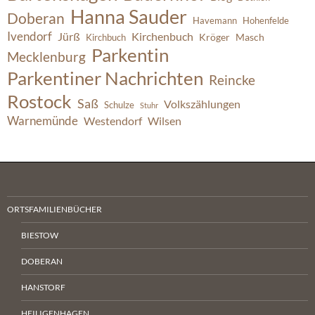
Hanna Sauder
Doberan
Havemann
Hohenfelde
Ivendorf
Jürß
Kirchenbuch
Kröger
Masch
Kirchbuch
Parkentin
Mecklenburg
Parkentiner Nachrichten
Reincke
Rostock
Saß
Volkszählungen
Schulze
Stuhr
Warnemünde
Westendorf
Wilsen
ORTSFAMILIENBÜCHER
BIESTOW
DOBERAN
HANSTORF
HEILIGENHAGEN