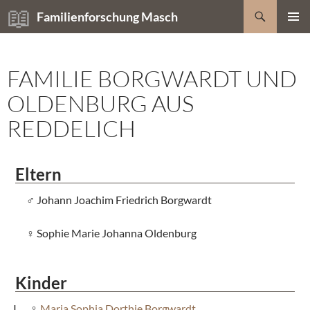
Zum
Suchen
Familienforschung Masch
Inhalt
PRIMÄR
springen
MENÜ
FAMILIE BORGWARDT UND
OLDENBURG AUS
REDDELICH
Eltern
Johann Joachim Friedrich Borgwardt
Sophie Marie Johanna Oldenburg
Kinder
Maria Sophia Dorthie Borgwardt