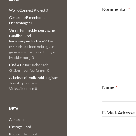
Kommentar
*
WorldConnect Project
0
Gemeinde Elmenhorst-
Lichtenhagen
0
Verein für mecklenburgische
Familien- und
Personengeschichte e.V.
Der
MFP leistet einen Beitrag zur
genealogischen Forschung in
Mecklenburg. 0
Find A Grave
Suche nach
Gräbern von Vorfahren 0
Arbeitskreis Volkszahl-Register
Transkription von
Name
*
Volkszählungen 0
META
E-Mail-Adresse
Anmelden
Eintrags-Feed
Kommentar-Feed