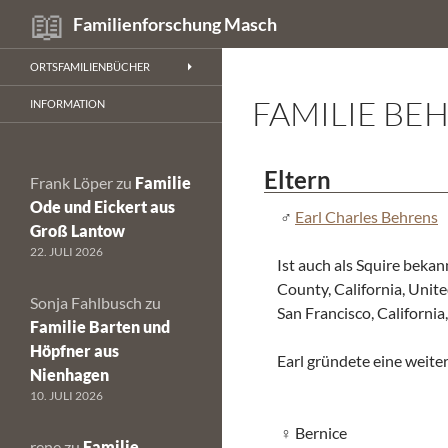
Suchen
Familienforschung Masch
Zum
ORTSFAMILIENBÜCHER
Inhalt
FAMILIE BE
springen
INFORMATION
Eltern
Frank Löper
zu
Familie
Ode und Eickert aus
Earl Charles Behrens
Groß Lantow
22. JULI 2026
Ist auch als Squire beka
County, California, Unite
Sonja Fahlbusch
zu
San Francisco, California
Familie Barten und
Höpfner aus
Earl gründete eine weite
Nienhagen
10. JULI 2026
Bernice
rene
zu
Familie