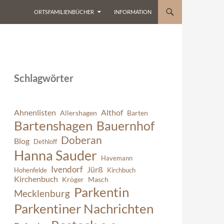
ORTSFAMILIENBÜCHER
INFORMATION
Schlagwörter
Ahnenlisten
Althof
Allershagen
Barten
Bartenshagen
Bauernhof
Doberan
Blog
Dethloff
Hanna Sauder
Havemann
Ivendorf
Jürß
Hohenfelde
Kirchbuch
Kirchenbuch
Kröger
Masch
Parkentin
Mecklenburg
Parkentiner Nachrichten