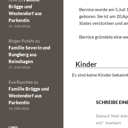
Brügge und
Bernice wurde am 5.Juli
Westendorf aus
geboren. Sie ist am 20.Ap
Parkentin
States verstorben und a
17. JUNI 2026
Bernice gründete eine we
Birger Pufahl
zu
Familie Severin und
Rungberg aus
Reinshagen
Kinder
17. JUNI 2026
Es sind keine Kinder bekannt
Eva Raschke
zu
Familie Brügge und
Westendorf aus
SCHREIBE EI
Parkentin
14. MAI 2026
Deine E-Mail-Adre
mit
*
markiert
LINKS