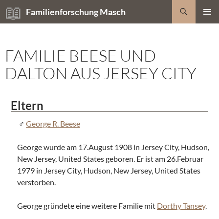
Zum
Suchen
Familienforschung Masch
Inhalt
PRIMÄR
springen
MENÜ
FAMILIE BEESE UND
DALTON AUS JERSEY CITY
Eltern
George R. Beese
George wurde am 17.August 1908 in Jersey City, Hudson,
New Jersey, United States geboren. Er ist am 26.Februar
1979 in Jersey City, Hudson, New Jersey, United States
verstorben.
George gründete eine weitere Familie mit
Dorthy Tansey
.