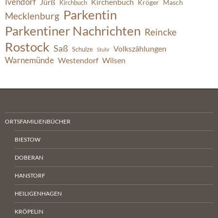
Ivendorf
Jürß
Kirchenbuch
Kröger
Masch
Kirchbuch
Parkentin
Mecklenburg
Parkentiner Nachrichten
Reincke
Rostock
Saß
Volkszählungen
Schulze
Stuhr
Warnemünde
Westendorf
Wilsen
ORTSFAMILIENBÜCHER
BIESTOW
DOBERAN
HANSTORF
HEILIGENHAGEN
KRÖPELIN