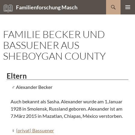
Zum
Suchen
Familienforschung Masch
Inhalt
PRIMÄR
springen
MENÜ
FAMILIE BECKER UND
BASSUENER AUS
SHEBOYGAN COUNTY
Eltern
Alexander Becker
Auch bekannt als Sasha. Alexander wurde am 1.Januar
1928 in Smolensk, Russland geboren. Alexander ist am
7.März 2015 in Mazatlan, Chiapas, México verstorben.
(privat) Bassuener