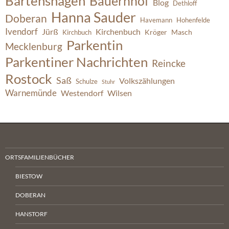
Bartenshagen
Bauernhof
Blog
Dethloff
Hanna Sauder
Doberan
Havemann
Hohenfelde
Ivendorf
Jürß
Kirchenbuch
Kröger
Masch
Kirchbuch
Parkentin
Mecklenburg
Parkentiner Nachrichten
Reincke
Rostock
Saß
Volkszählungen
Schulze
Stuhr
Warnemünde
Westendorf
Wilsen
ORTSFAMILIENBÜCHER
BIESTOW
DOBERAN
HANSTORF