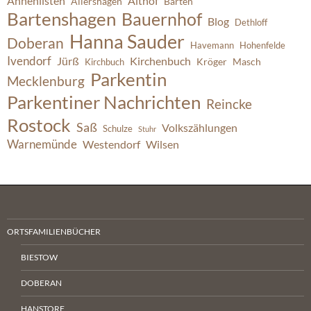
Ahnenlisten
Althof
Allershagen
Barten
Bartenshagen
Bauernhof
Blog
Dethloff
Hanna Sauder
Doberan
Havemann
Hohenfelde
Ivendorf
Jürß
Kirchenbuch
Kröger
Masch
Kirchbuch
Parkentin
Mecklenburg
Parkentiner Nachrichten
Reincke
Rostock
Saß
Volkszählungen
Schulze
Stuhr
Warnemünde
Westendorf
Wilsen
ORTSFAMILIENBÜCHER
BIESTOW
DOBERAN
HANSTORF