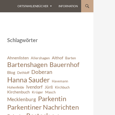
ORTSFAMILIENBÜCHER
INFORMATION
Schlagwörter
Ahnenlisten
Althof
Allershagen
Barten
Bartenshagen
Bauernhof
Doberan
Blog
Dethloff
Hanna Sauder
Havemann
Ivendorf
Jürß
Hohenfelde
Kirchbuch
Kirchenbuch
Kröger
Masch
Parkentin
Mecklenburg
Parkentiner Nachrichten