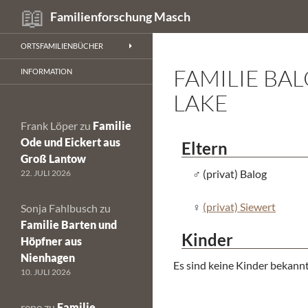
Suchen
Familienforschung Masch
Zum
ORTSFAMILIENBÜCHER
Inhalt
FAMILIE BA
springen
INFORMATION
LAKE
Frank Löper
zu
Familie
Ode und Eickert aus
Eltern
Groß Lantow
(privat) Balog
22. JULI 2026
(privat) Siewert
Sonja Fahlbusch
zu
Familie Barten und
Kinder
Höpfner aus
Nienhagen
Es sind keine Kinder bekannt
10. JULI 2026
rene
zu
Familie