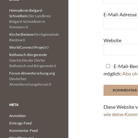
Heimatkreis Belgard-
E-Mail-Adresse
Schivelbein
Der Landkreis
Belgard-Schivelbein in
Pommern 0
Kirche Biestow
Kirchgemeinde
Website
Biestow 0
WorldConnect Project
0
Rethwisch-Börgerende
Geschichte der Dörfer
E-Mail-Ben
Rethwisch und Börgerende 0
möglich:
Abo oh
Forum Ahnenforschung.org
Deutsches
Ahnenforschungsforum 0
META
Diese Website v
wie deine Komm
Anmelden
Eintrags-Feed
Kommentar-Feed
WordPress.org