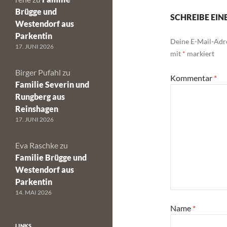
Brügge und
SCHREIBE EI
Westendorf aus
Parkentin
Deine E-Mail-Adre
17. JUNI 2026
mit
*
markiert
Birger Pufahl
zu
Kommentar
*
Familie Severin und
Rungberg aus
Reinshagen
17. JUNI 2026
Eva Raschke
zu
Familie Brügge und
Westendorf aus
Parkentin
14. MAI 2026
Name
*
LINKS