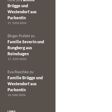
Brügge und
Westendorf aus
Parkentin
17. JUNI 2026
Birger Pufahl
zu
Familie Severin und
Rungberg aus
Reinshagen
17. JUNI 2026
Eva Raschke
zu
Familie Brügge und
Westendorf aus
Parkentin
14. MAI 2026
LINKS