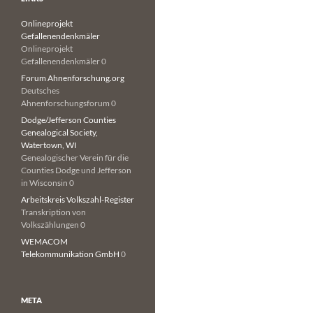
Onlineprojekt
Gefallenendenkmäler
Onlineprojekt
Gefallenendenkmäler 0
Forum Ahnenforschung.org
Deutsches
Ahnenforschungsforum 0
Dodge/Jefferson Counties
Genealogical Society,
Watertown, WI
Genealogischer Verein für die
Counties Dodge und Jefferson
in Wisconsin 0
Arbeitskreis Volkszahl-Register
Transkription von
Volkszählungen 0
WEMACOM
Telekommunikation GmbH
0
META