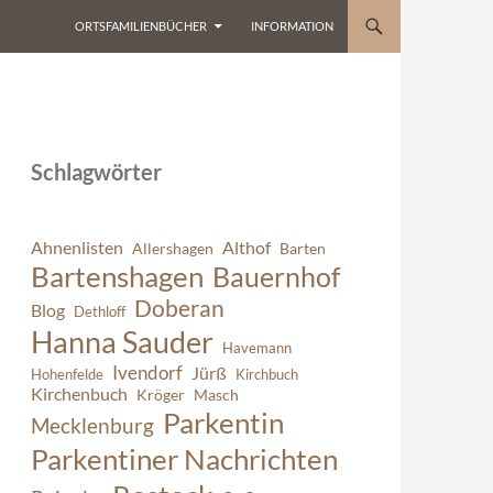
ORTSFAMILIENBÜCHER
INFORMATION
Schlagwörter
Ahnenlisten
Althof
Allershagen
Barten
Bartenshagen
Bauernhof
Doberan
Blog
Dethloff
Hanna Sauder
Havemann
Ivendorf
Jürß
Hohenfelde
Kirchbuch
Kirchenbuch
Kröger
Masch
Parkentin
Mecklenburg
Parkentiner Nachrichten