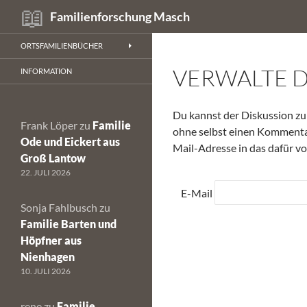
Suchen
Familienforschung Masch
Zum
ORTSFAMILIENBÜCHER
Inhalt
VERWALTE 
springen
INFORMATION
Du kannst der Diskussion 
Frank Löper
zu
Familie
ohne selbst einen Kommentar 
Ode und Eickert aus
Mail-Adresse in das dafür vo
Groß Lantow
22. JULI 2026
E-Mail
Sonja Fahlbusch
zu
Familie Barten und
Höpfner aus
Nienhagen
10. JULI 2026
rene
zu
Familie