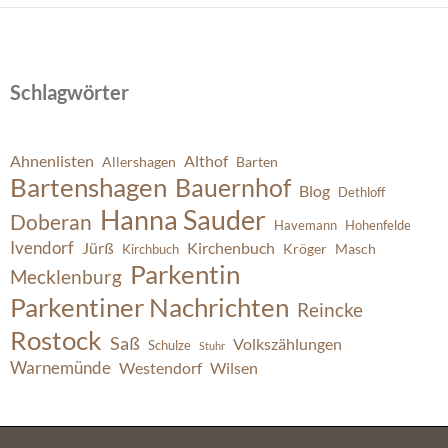
Schlagwörter
Ahnenlisten
Althof
Allershagen
Barten
Bartenshagen
Bauernhof
Blog
Dethloff
Hanna Sauder
Doberan
Havemann
Hohenfelde
Ivendorf
Jürß
Kirchenbuch
Kröger
Masch
Kirchbuch
Parkentin
Mecklenburg
Parkentiner Nachrichten
Reincke
Rostock
Saß
Volkszählungen
Schulze
Stuhr
Warnemünde
Westendorf
Wilsen