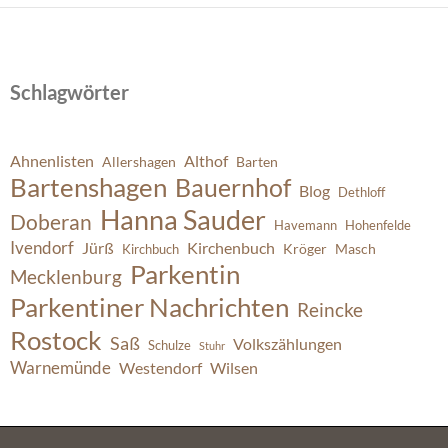
Schlagwörter
Ahnenlisten
Althof
Allershagen
Barten
Bartenshagen
Bauernhof
Blog
Dethloff
Hanna Sauder
Doberan
Havemann
Hohenfelde
Ivendorf
Jürß
Kirchenbuch
Kröger
Masch
Kirchbuch
Parkentin
Mecklenburg
Parkentiner Nachrichten
Reincke
Rostock
Saß
Volkszählungen
Schulze
Stuhr
Warnemünde
Westendorf
Wilsen