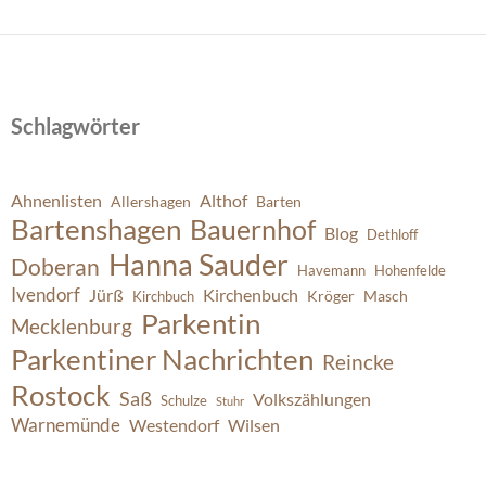
Schlagwörter
Ahnenlisten
Althof
Allershagen
Barten
Bartenshagen
Bauernhof
Blog
Dethloff
Hanna Sauder
Doberan
Havemann
Hohenfelde
Ivendorf
Jürß
Kirchenbuch
Kröger
Masch
Kirchbuch
Parkentin
Mecklenburg
Parkentiner Nachrichten
Reincke
Rostock
Saß
Volkszählungen
Schulze
Stuhr
Warnemünde
Westendorf
Wilsen