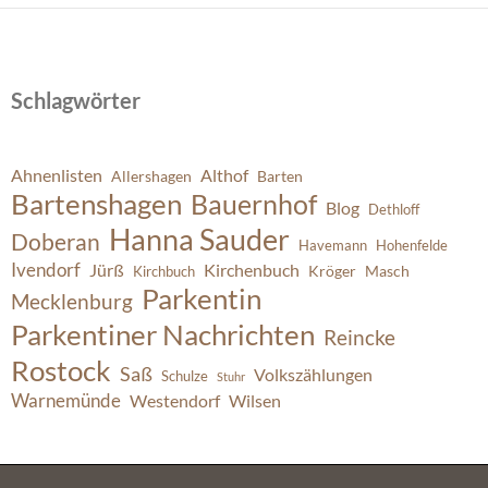
Schlagwörter
Ahnenlisten
Althof
Allershagen
Barten
Bartenshagen
Bauernhof
Blog
Dethloff
Hanna Sauder
Doberan
Havemann
Hohenfelde
Ivendorf
Jürß
Kirchenbuch
Kröger
Masch
Kirchbuch
Parkentin
Mecklenburg
Parkentiner Nachrichten
Reincke
Rostock
Saß
Volkszählungen
Schulze
Stuhr
Warnemünde
Westendorf
Wilsen