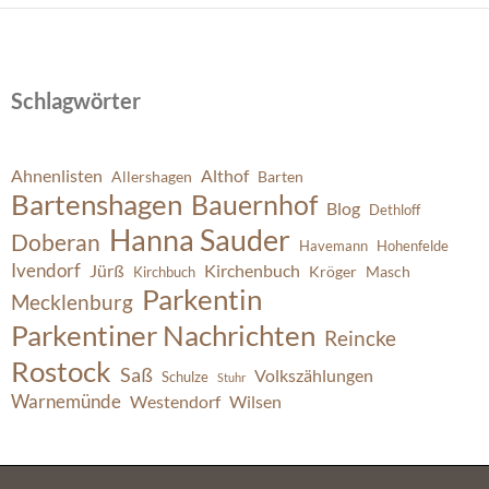
Schlagwörter
Ahnenlisten
Althof
Allershagen
Barten
Bartenshagen
Bauernhof
Blog
Dethloff
Hanna Sauder
Doberan
Havemann
Hohenfelde
Ivendorf
Jürß
Kirchenbuch
Kröger
Masch
Kirchbuch
Parkentin
Mecklenburg
Parkentiner Nachrichten
Reincke
Rostock
Saß
Volkszählungen
Schulze
Stuhr
Warnemünde
Westendorf
Wilsen