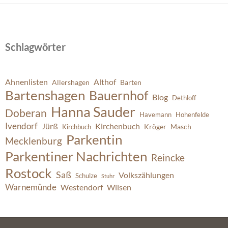
Schlagwörter
Ahnenlisten
Althof
Allershagen
Barten
Bartenshagen
Bauernhof
Blog
Dethloff
Hanna Sauder
Doberan
Havemann
Hohenfelde
Ivendorf
Jürß
Kirchenbuch
Kröger
Masch
Kirchbuch
Parkentin
Mecklenburg
Parkentiner Nachrichten
Reincke
Rostock
Saß
Volkszählungen
Schulze
Stuhr
Warnemünde
Westendorf
Wilsen