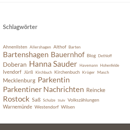
Schlagwörter
Ahnenlisten
Althof
Allershagen
Barten
Bartenshagen
Bauernhof
Blog
Dethloff
Hanna Sauder
Doberan
Havemann
Hohenfelde
Ivendorf
Jürß
Kirchenbuch
Kröger
Masch
Kirchbuch
Parkentin
Mecklenburg
Parkentiner Nachrichten
Reincke
Rostock
Saß
Volkszählungen
Schulze
Stuhr
Warnemünde
Westendorf
Wilsen