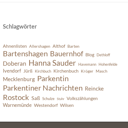
Schlagwörter
Ahnenlisten
Althof
Allershagen
Barten
Bartenshagen
Bauernhof
Blog
Dethloff
Hanna Sauder
Doberan
Havemann
Hohenfelde
Ivendorf
Jürß
Kirchenbuch
Kröger
Masch
Kirchbuch
Parkentin
Mecklenburg
Parkentiner Nachrichten
Reincke
Rostock
Saß
Volkszählungen
Schulze
Stuhr
Warnemünde
Westendorf
Wilsen