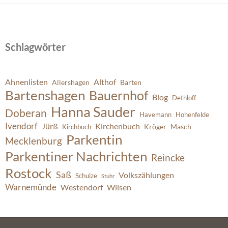
Schlagwörter
Ahnenlisten
Althof
Allershagen
Barten
Bartenshagen
Bauernhof
Blog
Dethloff
Hanna Sauder
Doberan
Havemann
Hohenfelde
Ivendorf
Jürß
Kirchenbuch
Kröger
Masch
Kirchbuch
Parkentin
Mecklenburg
Parkentiner Nachrichten
Reincke
Rostock
Saß
Volkszählungen
Schulze
Stuhr
Warnemünde
Westendorf
Wilsen