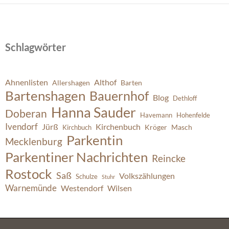
Schlagwörter
Ahnenlisten
Althof
Allershagen
Barten
Bartenshagen
Bauernhof
Blog
Dethloff
Hanna Sauder
Doberan
Havemann
Hohenfelde
Ivendorf
Jürß
Kirchenbuch
Kröger
Masch
Kirchbuch
Parkentin
Mecklenburg
Parkentiner Nachrichten
Reincke
Rostock
Saß
Volkszählungen
Schulze
Stuhr
Warnemünde
Westendorf
Wilsen