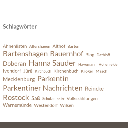
Schlagwörter
Ahnenlisten
Althof
Allershagen
Barten
Bartenshagen
Bauernhof
Blog
Dethloff
Hanna Sauder
Doberan
Havemann
Hohenfelde
Ivendorf
Jürß
Kirchenbuch
Kröger
Masch
Kirchbuch
Parkentin
Mecklenburg
Parkentiner Nachrichten
Reincke
Rostock
Saß
Volkszählungen
Schulze
Stuhr
Warnemünde
Westendorf
Wilsen