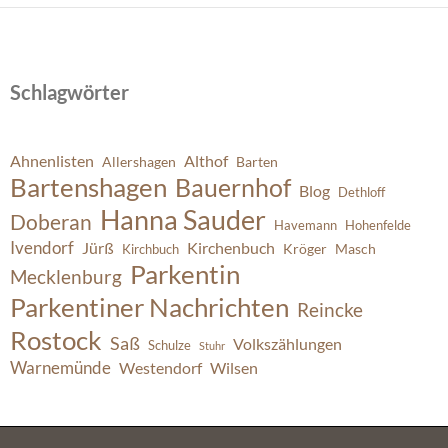
Schlagwörter
Ahnenlisten
Althof
Allershagen
Barten
Bartenshagen
Bauernhof
Blog
Dethloff
Hanna Sauder
Doberan
Havemann
Hohenfelde
Ivendorf
Jürß
Kirchenbuch
Kröger
Masch
Kirchbuch
Parkentin
Mecklenburg
Parkentiner Nachrichten
Reincke
Rostock
Saß
Volkszählungen
Schulze
Stuhr
Warnemünde
Westendorf
Wilsen