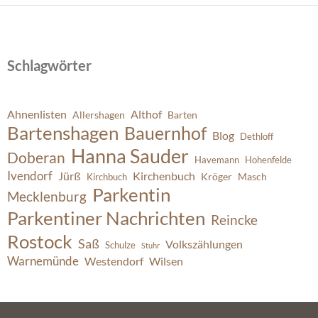
Schlagwörter
Ahnenlisten
Althof
Allershagen
Barten
Bartenshagen
Bauernhof
Blog
Dethloff
Hanna Sauder
Doberan
Havemann
Hohenfelde
Ivendorf
Jürß
Kirchenbuch
Kröger
Masch
Kirchbuch
Parkentin
Mecklenburg
Parkentiner Nachrichten
Reincke
Rostock
Saß
Volkszählungen
Schulze
Stuhr
Warnemünde
Westendorf
Wilsen