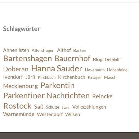
Schlagwörter
Ahnenlisten
Althof
Allershagen
Barten
Bartenshagen
Bauernhof
Blog
Dethloff
Hanna Sauder
Doberan
Havemann
Hohenfelde
Ivendorf
Jürß
Kirchenbuch
Kröger
Masch
Kirchbuch
Parkentin
Mecklenburg
Parkentiner Nachrichten
Reincke
Rostock
Saß
Volkszählungen
Schulze
Stuhr
Warnemünde
Westendorf
Wilsen