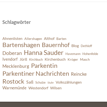
Schlagwörter
Ahnenlisten
Althof
Allershagen
Barten
Bartenshagen
Bauernhof
Blog
Dethloff
Hanna Sauder
Doberan
Havemann
Hohenfelde
Ivendorf
Jürß
Kirchenbuch
Kröger
Masch
Kirchbuch
Parkentin
Mecklenburg
Parkentiner Nachrichten
Reincke
Rostock
Saß
Volkszählungen
Schulze
Stuhr
Warnemünde
Westendorf
Wilsen