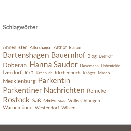
Schlagwörter
Ahnenlisten
Althof
Allershagen
Barten
Bartenshagen
Bauernhof
Blog
Dethloff
Hanna Sauder
Doberan
Havemann
Hohenfelde
Ivendorf
Jürß
Kirchenbuch
Kröger
Masch
Kirchbuch
Parkentin
Mecklenburg
Parkentiner Nachrichten
Reincke
Rostock
Saß
Volkszählungen
Schulze
Stuhr
Warnemünde
Westendorf
Wilsen