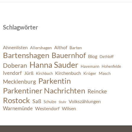
Schlagwörter
Ahnenlisten
Althof
Allershagen
Barten
Bartenshagen
Bauernhof
Blog
Dethloff
Hanna Sauder
Doberan
Havemann
Hohenfelde
Ivendorf
Jürß
Kirchenbuch
Kröger
Masch
Kirchbuch
Parkentin
Mecklenburg
Parkentiner Nachrichten
Reincke
Rostock
Saß
Volkszählungen
Schulze
Stuhr
Warnemünde
Westendorf
Wilsen