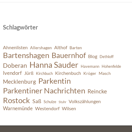
Schlagwörter
Ahnenlisten
Althof
Allershagen
Barten
Bartenshagen
Bauernhof
Blog
Dethloff
Hanna Sauder
Doberan
Havemann
Hohenfelde
Ivendorf
Jürß
Kirchenbuch
Kröger
Masch
Kirchbuch
Parkentin
Mecklenburg
Parkentiner Nachrichten
Reincke
Rostock
Saß
Volkszählungen
Schulze
Stuhr
Warnemünde
Westendorf
Wilsen