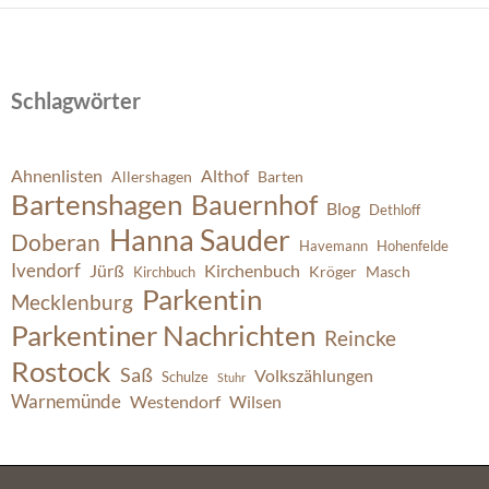
Schlagwörter
Ahnenlisten
Althof
Allershagen
Barten
Bartenshagen
Bauernhof
Blog
Dethloff
Hanna Sauder
Doberan
Havemann
Hohenfelde
Ivendorf
Jürß
Kirchenbuch
Kröger
Masch
Kirchbuch
Parkentin
Mecklenburg
Parkentiner Nachrichten
Reincke
Rostock
Saß
Volkszählungen
Schulze
Stuhr
Warnemünde
Westendorf
Wilsen