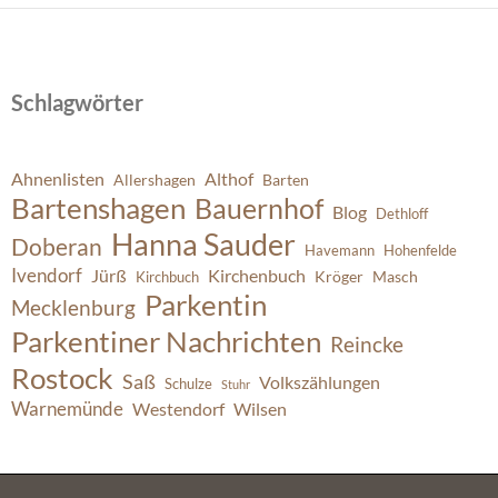
Schlagwörter
Ahnenlisten
Althof
Allershagen
Barten
Bartenshagen
Bauernhof
Blog
Dethloff
Hanna Sauder
Doberan
Havemann
Hohenfelde
Ivendorf
Jürß
Kirchenbuch
Kröger
Masch
Kirchbuch
Parkentin
Mecklenburg
Parkentiner Nachrichten
Reincke
Rostock
Saß
Volkszählungen
Schulze
Stuhr
Warnemünde
Westendorf
Wilsen