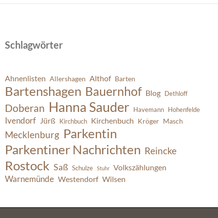
Schlagwörter
Ahnenlisten
Althof
Allershagen
Barten
Bartenshagen
Bauernhof
Blog
Dethloff
Hanna Sauder
Doberan
Havemann
Hohenfelde
Ivendorf
Jürß
Kirchenbuch
Kröger
Masch
Kirchbuch
Parkentin
Mecklenburg
Parkentiner Nachrichten
Reincke
Rostock
Saß
Volkszählungen
Schulze
Stuhr
Warnemünde
Westendorf
Wilsen