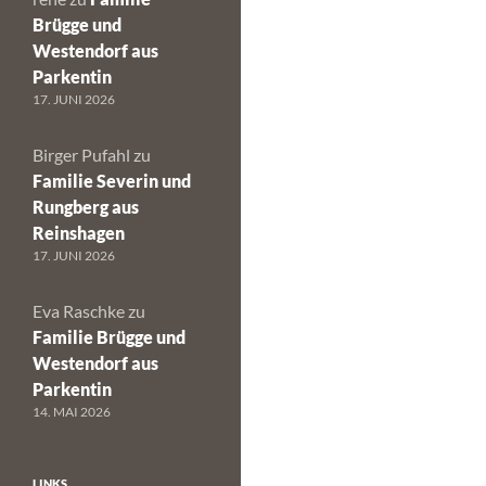
Brügge und
Westendorf aus
Parkentin
17. JUNI 2026
Birger Pufahl
zu
Familie Severin und
Rungberg aus
Reinshagen
17. JUNI 2026
Eva Raschke
zu
Familie Brügge und
Westendorf aus
Parkentin
14. MAI 2026
LINKS