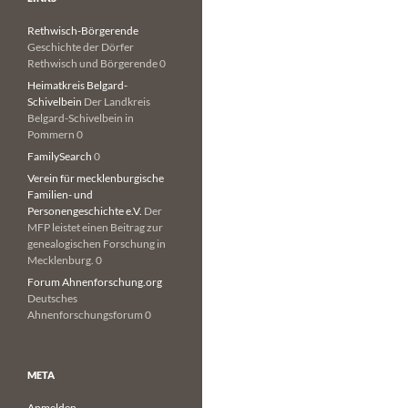
Rethwisch-Börgerende
Geschichte der Dörfer
Rethwisch und Börgerende 0
Heimatkreis Belgard-
Schivelbein
Der Landkreis
Belgard-Schivelbein in
Pommern 0
FamilySearch
0
Verein für mecklenburgische
Familien- und
Personengeschichte e.V.
Der
MFP leistet einen Beitrag zur
genealogischen Forschung in
Mecklenburg. 0
Forum Ahnenforschung.org
Deutsches
Ahnenforschungsforum 0
META
Anmelden