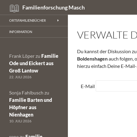
Suchen
Familienforschung Masch
Zum
ORTSFAMILIENBÜCHER
Inhalt
VERWALTE 
springen
INFORMATION
Du kannst der Diskussion 
Frank Löper
zu
Familie
Boldenshagen
auch folgen, 
Ode und Eickert aus
hierzu einfach Deine E-Mail-
Groß Lantow
22. JULI 2026
E-Mail
Sonja Fahlbusch
zu
Familie Barten und
Höpfner aus
Nienhagen
10. JULI 2026
rene
zu
Familie