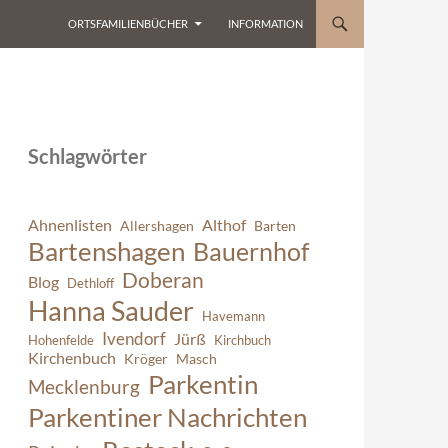
ORTSFAMILIENBÜCHER
INFORMATION
Schlagwörter
Ahnenlisten
Althof
Allershagen
Barten
Bartenshagen
Bauernhof
Doberan
Blog
Dethloff
Hanna Sauder
Havemann
Ivendorf
Jürß
Hohenfelde
Kirchbuch
Kirchenbuch
Kröger
Masch
Parkentin
Mecklenburg
Parkentiner Nachrichten