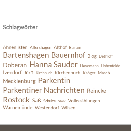
Schlagwörter
Ahnenlisten
Althof
Allershagen
Barten
Bartenshagen
Bauernhof
Blog
Dethloff
Hanna Sauder
Doberan
Havemann
Hohenfelde
Ivendorf
Jürß
Kirchenbuch
Kröger
Masch
Kirchbuch
Parkentin
Mecklenburg
Parkentiner Nachrichten
Reincke
Rostock
Saß
Volkszählungen
Schulze
Stuhr
Warnemünde
Westendorf
Wilsen