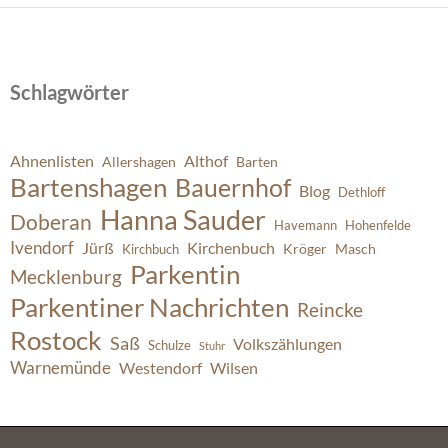
Schlagwörter
Ahnenlisten
Althof
Allershagen
Barten
Bartenshagen
Bauernhof
Blog
Dethloff
Hanna Sauder
Doberan
Havemann
Hohenfelde
Ivendorf
Jürß
Kirchenbuch
Kröger
Masch
Kirchbuch
Parkentin
Mecklenburg
Parkentiner Nachrichten
Reincke
Rostock
Saß
Volkszählungen
Schulze
Stuhr
Warnemünde
Westendorf
Wilsen