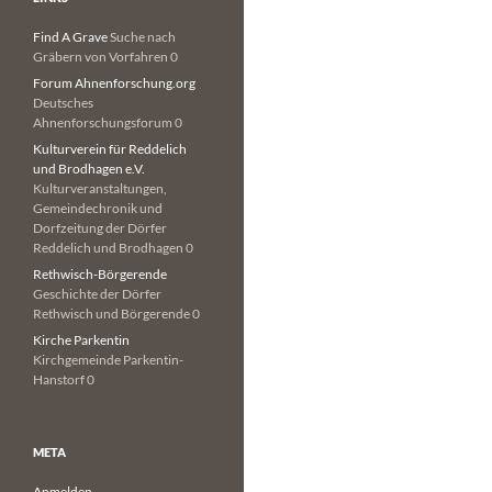
Find A Grave
Suche nach
Gräbern von Vorfahren 0
Forum Ahnenforschung.org
Deutsches
Ahnenforschungsforum 0
Kulturverein für Reddelich
und Brodhagen e.V.
Kulturveranstaltungen,
Gemeindechronik und
Dorfzeitung der Dörfer
Reddelich und Brodhagen 0
Rethwisch-Börgerende
Geschichte der Dörfer
Rethwisch und Börgerende 0
Kirche Parkentin
Kirchgemeinde Parkentin-
Hanstorf 0
META
Anmelden