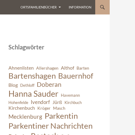
ORTSFAMILIENBÜCHER
INFORMATION
Schlagwörter
Ahnenlisten
Althof
Allershagen
Barten
Bartenshagen
Bauernhof
Doberan
Blog
Dethloff
Hanna Sauder
Havemann
Ivendorf
Jürß
Hohenfelde
Kirchbuch
Kirchenbuch
Kröger
Masch
Parkentin
Mecklenburg
Parkentiner Nachrichten