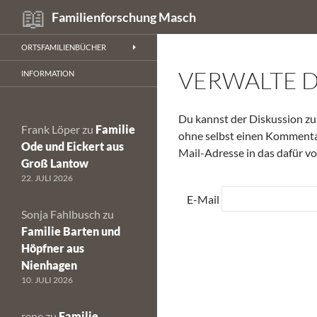
Suchen
Familienforschung Masch
Zum
ORTSFAMILIENBÜCHER
Inhalt
VERWALTE 
springen
INFORMATION
Du kannst der Diskussion 
Frank Löper
zu
Familie
ohne selbst einen Kommentar 
Ode und Eickert aus
Mail-Adresse in das dafür vo
Groß Lantow
22. JULI 2026
E-Mail
Sonja Fahlbusch
zu
Familie Barten und
Höpfner aus
Nienhagen
10. JULI 2026
rene
zu
Familie