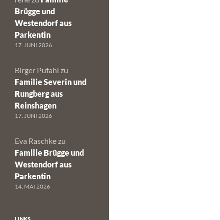
Brügge und
Westendorf aus
Parkentin
17. JUNI 2026
Birger Pufahl
zu
Familie Severin und
Rungberg aus
Reinshagen
17. JUNI 2026
Eva Raschke
zu
Familie Brügge und
Westendorf aus
Parkentin
14. MAI 2026
LINKS