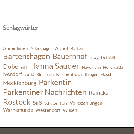
Schlagwörter
Ahnenlisten
Althof
Allershagen
Barten
Bartenshagen
Bauernhof
Blog
Dethloff
Hanna Sauder
Doberan
Havemann
Hohenfelde
Ivendorf
Jürß
Kirchenbuch
Kröger
Masch
Kirchbuch
Parkentin
Mecklenburg
Parkentiner Nachrichten
Reincke
Rostock
Saß
Volkszählungen
Schulze
Stuhr
Warnemünde
Westendorf
Wilsen